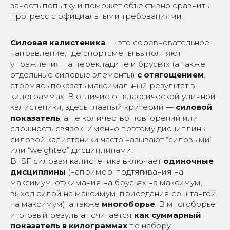
зачесть попытку и поможет объективно сравнить
прогресс с официальными требованиями.
Силовая калистеника
— это соревновательное
направление, где спортсмены выполняют
упражнения на перекладине и брусьях (а также
отдельные силовые элементы)
с отягощением
,
стремясь показать максимальный результат в
килограммах. В отличие от классической уличной
калистеники, здесь главный критерий —
силовой
показатель
, а не количество повторений или
сложность связок. Именно поэтому дисциплины
силовой калистеники часто называют “силовыми”
или “weighted” дисциплинами.
В ISF силовая калистеника включает
одиночные
дисциплины
(например, подтягивания на
максимум, отжимания на брусьях на максимум,
выход силой на максимум, приседания со штангой
на максимум), а также
многоборье
. В многоборье
итоговый результат считается
как суммарный
показатель в килограммах
по набору