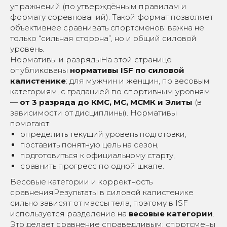
упражнений (по утверждённым правилам и
формату соревнований). Такой формат позволяет
объективнее сравнивать спортсменов: важна не
только “сильная сторона”, но и общий силовой
уровень.
Нормативы и разрядыНа этой странице
опубликованы
нормативы ISF по силовой
калистенике
: для мужчин и женщин, по весовым
категориям, с градацией по спортивным уровням
—
от 3 разряда до КМС, МС, МСМК и Элиты
(в
зависимости от дисциплины). Нормативы
помогают:
определить текущий уровень подготовки,
поставить понятную цель на сезон,
подготовиться к официальному старту,
сравнить прогресс по одной шкале.
Весовые категории и корректность
сравненияРезультаты в силовой калистенике
сильно зависят от массы тела, поэтому в ISF
используется разделение на
весовые категории
.
Это делает сравнение справедливым: спортсмены