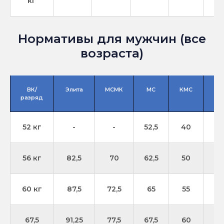
кг
Нормативы для мужчин (все
возраста)
ВК/
Элита
МСМК
МС
КМС
1
разряд
52 кг
-
-
52,5
40
3
56 кг
82,5
70
62,5
50
4
60 кг
87,5
72,5
65
55
52
67,5
91,25
77,5
67,5
60
5