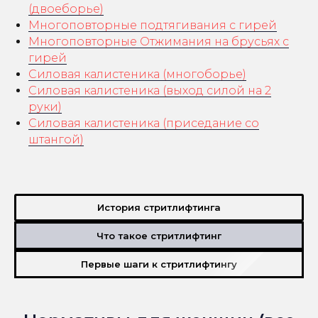
(двоеборье)
Многоповторные подтягивания с гирей
Многоповторные Отжимания на брусьях с
гирей
Силовая калистеника (многоборье)
Силовая калистеника (выход силой на 2
руки)
Силовая калистеника (приседание со
штангой)
История стритлифтинга
Что такое стритлифтинг
Первые шаги к стритлифтингу