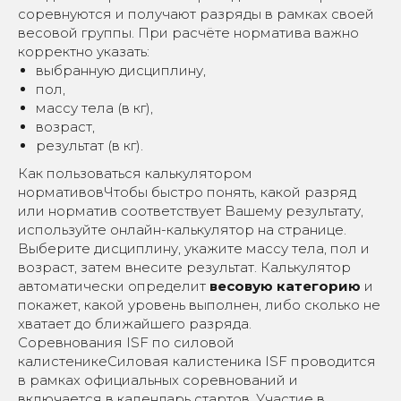
соревнуются и получают разряды в рамках своей
весовой группы. При расчёте норматива важно
корректно указать:
выбранную дисциплину,
пол,
массу тела (в кг),
возраст,
результат (в кг).
Как пользоваться калькулятором
нормативовЧтобы быстро понять, какой разряд
или норматив соответствует Вашему результату,
используйте онлайн-калькулятор на странице.
Выберите дисциплину, укажите массу тела, пол и
возраст, затем внесите результат. Калькулятор
автоматически определит
весовую категорию
и
покажет, какой уровень выполнен, либо сколько не
хватает до ближайшего разряда.
Соревнования ISF по силовой
калистеникеСиловая калистеника ISF проводится
в рамках официальных соревнований и
включается в календарь стартов. Участие в