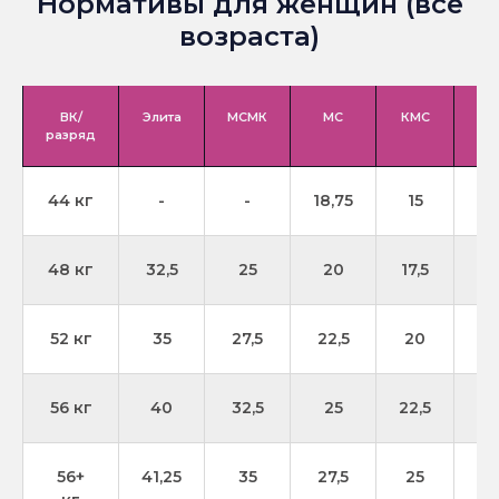
Нормативы для женщин (все
возраста)
ВК/
Элита
МСМК
МС
КМС
1
разряд
44 кг
-
-
18,75
15
12
48 кг
32,5
25
20
17,5
1
52 кг
35
27,5
22,5
20
17
56 кг
40
32,5
25
22,5
2
56+
41,25
35
27,5
25
22