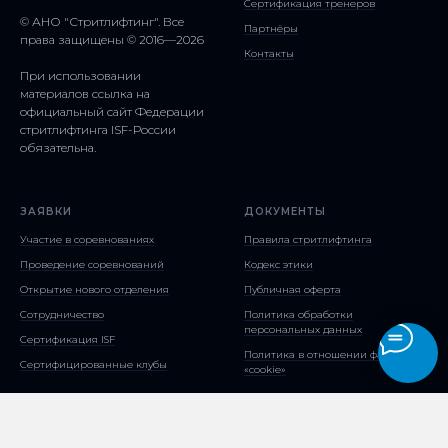
Сертификация тренеров
© АНО "Стритлифтинг". Все
Партнёры
права защищены © 2016—2026
Контакты
При использовании
материалов ссылка на
официальный сайт Федерации
стритлифтинга ISF-России
обязательна.
ЗАЯВКИ
ДОКУМЕНТЫ
Участие в соревнованиях
Правила стритлифтинга
Проведение соревнований
Кодекс этики
Открытие нового отделения
Публичная оферта
Сотрудничество
Политика обработки
персональных данных
Сертификация ISF
Политика в отношении файлов
Сертифицированные клубы
«cookie»
Разработка сайта:
Amobit