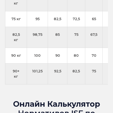
кг
75 кг
95
82,5
72,5
65
57
82,5
98,75
85
75
67,5
6
кг
90 кг
100
90
80
70
62
90+
101,25
92,5
82,5
75
6
кг
Онлайн Калькулятор