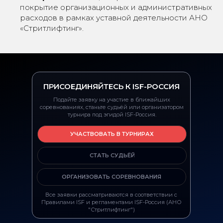
покрытие организационных и административных
расходов в рамках уставной деятельности АНО
«Стритлифтинг».
ПРИСОЕДИНЯЙТЕСЬ К ISF-РОССИЯ
Подайте заявку на участие в ближайших
соревнованиях, станьте судьёй или организатором
турнира под эгидой ISF-Россия.
УЧАСТВОВАТЬ В ТУРНИРАХ
СТАТЬ СУДЬЁЙ
ОРГАНИЗОВАТЬ СОРЕВНОВАНИЯ
Все заявки рассматриваются в соответствии с
Правилами ISF и регламентами ISF-Россия (АНО
"Стритлифтинг")